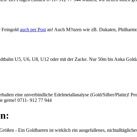
r Feingold
auch per Post
an! Auch M?nzen wie zB. Dukaten, Philharmon
 Stadtbahn U5, U6, U8, U12 oder mit der Zacke. Nur 50m bis Anka Gold
erhalten eine unverbindliche Edelmetallanalyse (Gold/Silber/Platin)! Pr
ie gerne!
0711- 912 77 944
n:
rößen - Ein Goldbarren ist wirklich ein ausgefallenes, nichtalltäglic