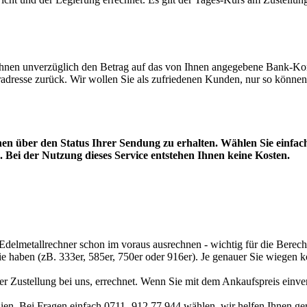
hnen unverzüglich den Betrag auf das von Ihnen angegebene Bank-Konto
adresse zurück. Wir wollen Sie als zufriedenen Kunden, nur so können
en über den Status Ihrer Sendung zu erhalten. Wählen Sie einfach
 Bei der Nutzung dieses Service entstehen Ihnen keine Kosten.
Edelmetallrechner
schon im voraus ausrechnen - wichtig für die Berech
sie haben (zB. 333er, 585er, 750er oder 916er). Je genauer Sie wiegen 
r Zustellung bei uns, errechnet. Wenn Sie mit dem Ankaufspreis einver
ien. Bei Fragen einfach 0711- 912 77 944 wählen, wir helfen Ihnen ge