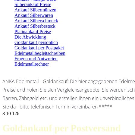
Silberankauf Preise
Ankauf Silbermünzen
Ankauf Silberwaren
Ankauf Silberschmuck
Ankauf Silberbesteck
Platinankauf Preise
Die Abwicklung
Goldankauf persönlich
Goldankauf per Postpaket
Edelmetallbegleitschreiben
Fragen und Antworten
Edelmetallrechner
ANKA Edelmetall - Goldankauf: Die hier angegebenen Edelmet
Preise und holen Sie sich Vergleichsangebote. Sie werden schn
Barren, Zahngold etc. und erstellen Ihnen ein unverbindliches
Sie da - bitte telefonisch Termin vereinbaren *****
8
10
126
Goldankauf per Postversand