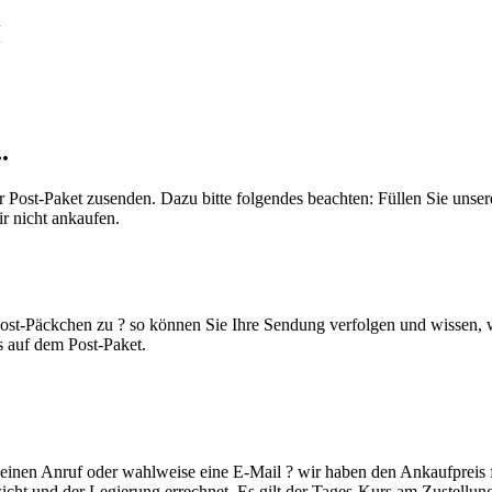
H
.
 Post-Paket zusenden. Dazu bitte folgendes beachten: Füllen Sie unse
r nicht ankaufen.
KOSTENLOS LADEN
ost-Päckchen zu ? so können Sie Ihre Sendung verfolgen und wissen, w
 auf dem Post-Paket.
 einen Anruf oder wahlweise eine E-Mail ? wir haben den Ankaufpreis 
ht und der Legierung errechnet. Es gilt der Tages-Kurs am Zustellun