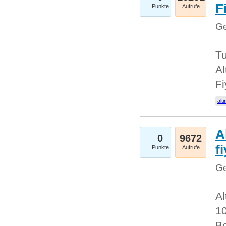
Fi
Punkte
Aufrufe
Ge
Tu
Al
Fi
alti
A
0
9672
f
Punkte
Aufrufe
Ge
Al
10
Be