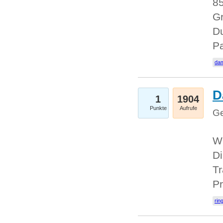
85
Gr
Du
Pa
dam
D
1
1904
Punkte
Aufrufe
Ge
W
Di
Tr
Pr
rin