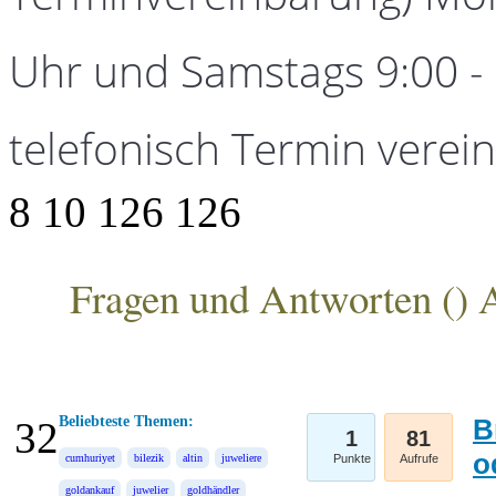
Uhr und Samstags 9:00 - 1
telefonisch Termin verei
8
10
126
126
Fragen und Antworten (
) 
ANKA Edelmetallhandelsgesellschaft mbH
Beliebteste Themen:
B
32
1
81
o
cumhuriyet
bilezik
altin
juweliere
Punkte
Aufrufe
goldankauf
juwelier
goldhändler