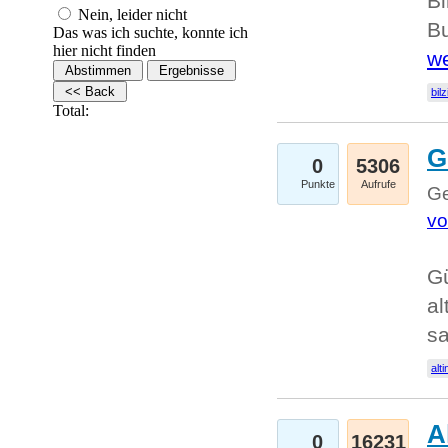
Bi
Nein, leider nicht
Bu
Das was ich suchte, konnte ich
hier nicht finden
we
bilz
Total:
G
0
5306
Punkte
Aufrufe
Ge
vo
Gü
al
sa
alti
A
0
16231