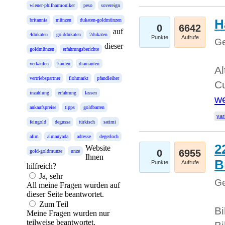
wiener-philharmoniker
peso
sovereign
H
britannia
münzen
dukaten-goldmünzen
0
6642
auf
4dukaten
golddukaten
2dukaten
Punkte
Aufrufe
Ge
dieser
goldmünzen
erfahrungsberichte
verkaufen
kaufen
diamanten
Al
vertriebspartner
flohmarkt
pfandleiher
Cu
inzahlung
erfahrung
lassen
we
ankaufspreise
tipps
goldbarren
yar
feingold
degussa
türkisch
satimi
alim
almanyada
adresse
degerloch
2
Website
0
6955
gold-goldmünze
unze
Ihnen
B
Punkte
Aufrufe
hilfreich?
Ja, sehr
Ge
All meine Fragen wurden auf
dieser Seite beantwortet.
Zum Teil
Bi
Meine Fragen wurden nur
teilweise beantwortet.