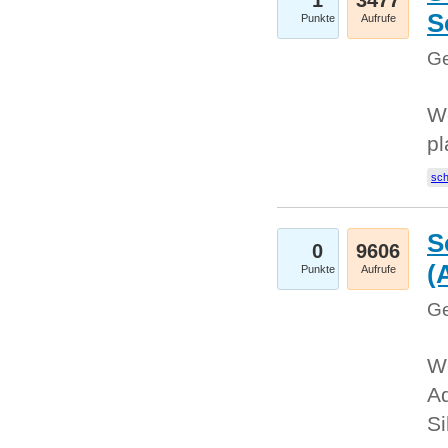
1
3477
S
Punkte
Aufrufe
Ge
Wo
pl
sc
S
0
9606
(
Punkte
Aufrufe
Ge
We
A
Si