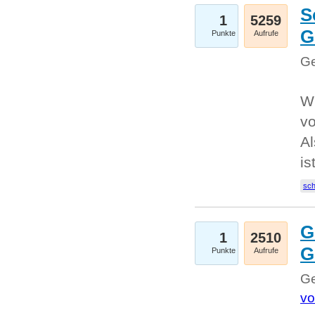
S
1
5259
G
Punkte
Aufrufe
Ge
W
v
Al
is
sc
G
1
2510
G
Punkte
Aufrufe
Ge
vo