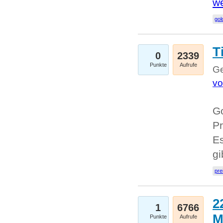
we
go
T
0
2339
Punkte
Aufrufe
Ge
vo
Go
Pr
Es
g
pre
2
1
6766
M
Punkte
Aufrufe