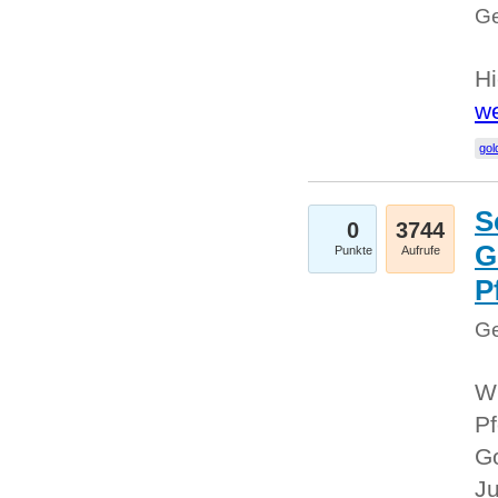
Ge
Hi
we
gol
S
0
3744
G
Punkte
Aufrufe
P
Ge
Wi
Pf
Go
Ju