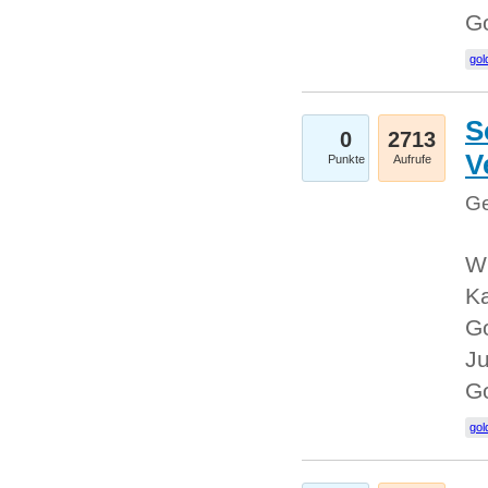
G
gol
S
0
2713
V
Punkte
Aufrufe
Ge
Wi
Ka
Go
Ju
G
gol