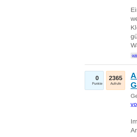
Ei
we
Kl
gü
W
gol
A
0
2365
G
Punkte
Aufrufe
Ge
vo
Im
An