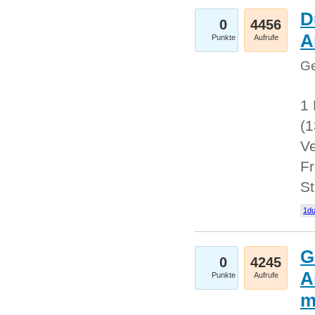
D
0
4456
A
Punkte
Aufrufe
Ge
1 
(
Ve
Fr
St
1du
G
0
4245
A
Punkte
Aufrufe
m