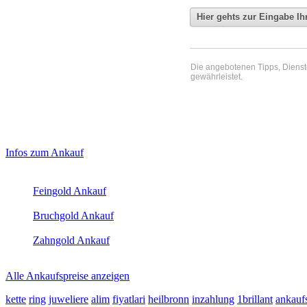
Die angebotenen Tipps, Dienste 
gewährleistet.
Haupt-
Laufend aktualisierte Ankaufspreise...
Infos zum Ankauf
Sidebar
Aktuelle Preise Heute:
(Primary)
Feingold Ankauf
2026-08-08 - 17:30:18
-
23:50
Bruchgold Ankauf
2026-08-08 - 17:30:18
-
23:50
Zahngold Ankauf
2026-08-08 - 17:30:18
-
23:50
Alle Ankaufspreise anzeigen
kette
ring
juweliere
alim
fiyatlari
heilbronn
inzahlung
1brillant
ankauf