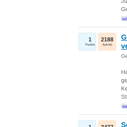
Ju
G
sc
G
1
2188
v
Punkte
Aufrufe
Ge
H
ge
Ke
S
gr
S