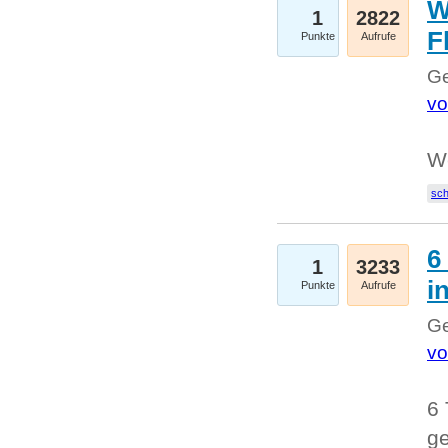
W
1
2822
F
Punkte
Aufrufe
Ge
vo
W
sc
6
1
3233
i
Punkte
Aufrufe
Ge
vo
6 
ge