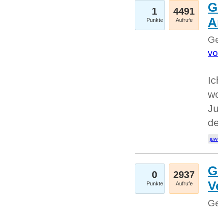
G
1
4491
A
Punkte
Aufrufe
Ge
vo
Ic
w
Ju
d
juw
G
0
2937
V
Punkte
Aufrufe
Ge