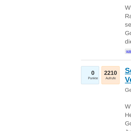
Wi
Ra
se
Go
d
gol
S
0
2210
V
Punkte
Aufrufe
Ge
Wi
He
Go