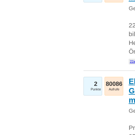
Ge
22
bi
He
Ö
22a
E
2
80086
G
Punkte
Aufrufe
Ge
Pr