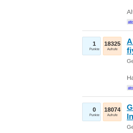
Al
alti
A
1
18325
fi
Punkte
Aufrufe
Ge
H
al
G
0
18074
I
Punkte
Aufrufe
Ge