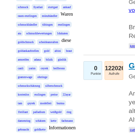
Ge
schmuck
fiyatlari
stuttgart
ankauf
vo
Waren
raum-reutlingen
münzhändler
schmuckhändler
tübingen
reutlingen
Br
ata
schmuckbewertungen
1dukaten
R
diese
goldschmuck
scheideanstalten
juw
goldankaufstellen
gold
altini
braut
armreifen
adana
bilzik
günlük
G
0
122026
canli
yarim
ceyrek
heilbronn
Punkte
Aufrufe
Ge
grammwage
ohrringe
schmuckschätzung
silberschmuck
An
kostenlos
esslingen
preise
22ayar
ye
tam
çeyrek
modelleri
burma
al
1brillant
palladium
weißgold
ring
Al
damenring
schätzen
kette
fachmann
Informationen
gebraucht
goldkette
cum