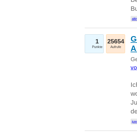
Bu
alti
G
1
25654
A
Punkte
Aufrufe
Ge
vo
Ic
w
Ju
d
juw