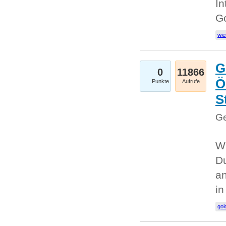
In
G
wie
G
0
11866
Ö
Punkte
Aufrufe
S
Ge
Wi
Du
an
i
gol