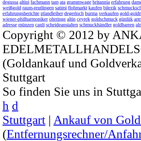
degussa
altini
fachmann
tam
ata
grammwage
britannia
erfahrung
dame
weißgold
raum-reutlingen
satimi
flohmarkt
kaufen
bilezik
schmucksc
erfahrungsberichte
pfandleiher
degerloch
burma
verkaufen
gold-gold
wiener-philharmoniker
ohrringe
altin
çeyrek
goldschmuck
günlük
arm
adresse
münzen
canli
scheideanstalten
schmuckhändler
goldbarren
al
Copyright © 2012 by ANK
EDELMETALLHANDELS
(Goldankauf und Goldverka
Stuttgart
So finden Sie uns in Stuttg
h
d
Stuttgart
|
Ankauf von Gold 
(
Entfernungsrechner/Anfahr