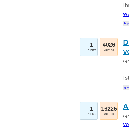
I
we
tip
D
1
4026
v
Punkte
Aufrufe
Ge
Is
gol
A
1
16225
Punkte
Aufrufe
Ge
vo