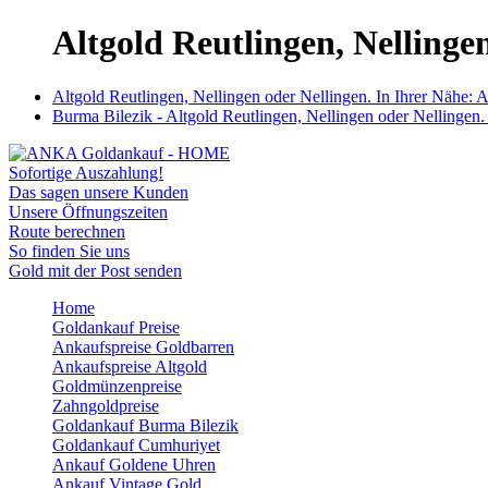
Altgold Reutlingen, Nellinge
Altgold Reutlingen, Nellingen oder Nellingen. In Ihrer Nähe: 
Burma Bilezik - Altgold Reutlingen, Nellingen oder Nellingen.
Sofortige Auszahlung!
Das sagen unsere Kunden
Unsere Öffnungszeiten
Route berechnen
So finden Sie uns
Gold mit der Post senden
Home
Goldankauf Preise
Ankaufspreise Goldbarren
Ankaufspreise Altgold
Goldmünzenpreise
Zahngoldpreise
Goldankauf Burma Bilezik
Goldankauf Cumhuriyet
Ankauf Goldene Uhren
Ankauf Vintage Gold