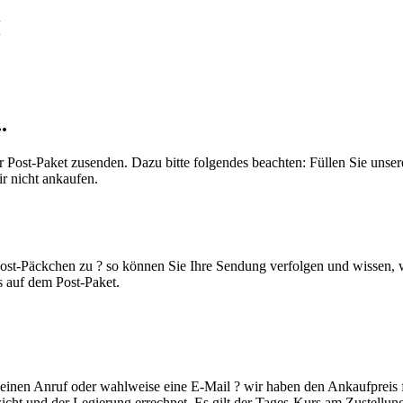
H
.
 Post-Paket zusenden. Dazu bitte folgendes beachten: Füllen Sie unse
r nicht ankaufen.
KOSTENLOS LADEN
ost-Päckchen zu ? so können Sie Ihre Sendung verfolgen und wissen, w
 auf dem Post-Paket.
 einen Anruf oder wahlweise eine E-Mail ? wir haben den Ankaufpreis 
ht und der Legierung errechnet. Es gilt der Tages-Kurs am Zustellun