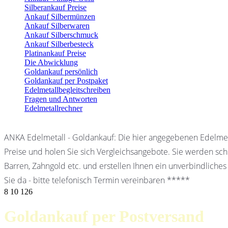
Silberankauf Preise
Ankauf Silbermünzen
Ankauf Silberwaren
Ankauf Silberschmuck
Ankauf Silberbesteck
Platinankauf Preise
Die Abwicklung
Goldankauf persönlich
Goldankauf per Postpaket
Edelmetallbegleitschreiben
Fragen und Antworten
Edelmetallrechner
ANKA Edelmetall - Goldankauf: Die hier angegebenen Edelmet
Preise und holen Sie sich Vergleichsangebote. Sie werden schn
Barren, Zahngold etc. und erstellen Ihnen ein unverbindliches
Sie da - bitte telefonisch Termin vereinbaren *****
8
10
126
Goldankauf per Postversand