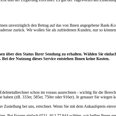
hnen unverzüglich den Betrag auf das von Ihnen angegebene Bank-Konto
adresse zurück. Wir wollen Sie als zufriedenen Kunden, nur so können
en über den Status Ihrer Sendung zu erhalten. Wählen Sie einfach
 Bei der Nutzung dieses Service entstehen Ihnen keine Kosten.
Edelmetallrechner
schon im voraus ausrechnen - wichtig für die Berech
sie haben (zB. 333er, 585er, 750er oder 916er). Je genauer Sie wiegen 
r Zustellung bei uns, errechnet. Wenn Sie mit dem Ankaufspreis einver
ien. Bei Fragen einfach 0711- 912 77 944 wählen, wir helfen Ihnen ge