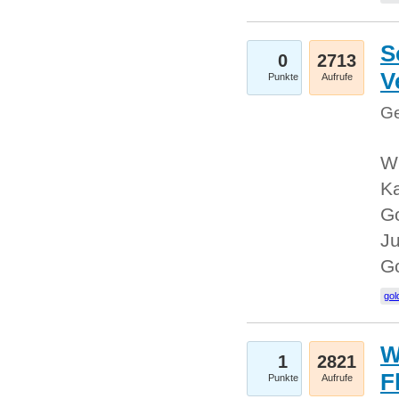
S
0
2713
V
Punkte
Aufrufe
Ge
Wi
Ka
Go
Ju
G
gol
W
1
2821
F
Punkte
Aufrufe