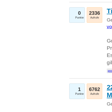
T
0
2336
Punkte
Aufrufe
Ge
vo
Go
Pr
Es
g
pre
2
1
6762
M
Punkte
Aufrufe
Ge