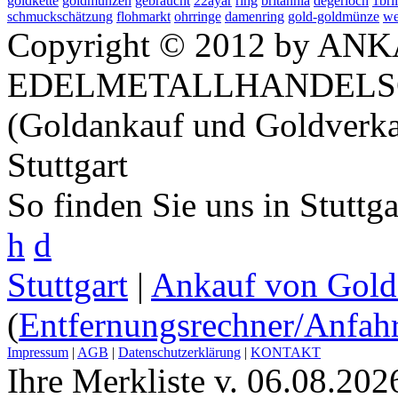
goldkette
goldmünzen
gebraucht
22ayar
ring
britannia
degerloch
1bril
schmuckschätzung
flohmarkt
ohrringe
damenring
gold-goldmünze
we
Copyright © 2012 by ANK
EDELMETALLHANDELS
(Goldankauf und Goldverka
Stuttgart
So finden Sie uns in Stuttg
h
d
Stuttgart
|
Ankauf von Gold 
(
Entfernungsrechner/Anfahr
Impressum
|
AGB
|
Datenschutzerklärung
|
KONTAKT
Ihre Merkliste v. 06.08.202