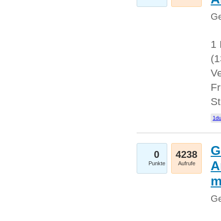
Ge
1 
(
Ve
Fr
St
1du
G
0
4238
A
Punkte
Aufrufe
m
Ge