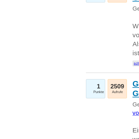
Ge
W
v
Al
is
sc
G
1
2509
G
Punkte
Aufrufe
Ge
vo
Ei