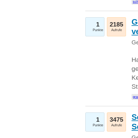
sc
G
1
2185
v
Punkte
Aufrufe
Ge
H
ge
Ke
S
gr
S
1
3475
S
Punkte
Aufrufe
Ge