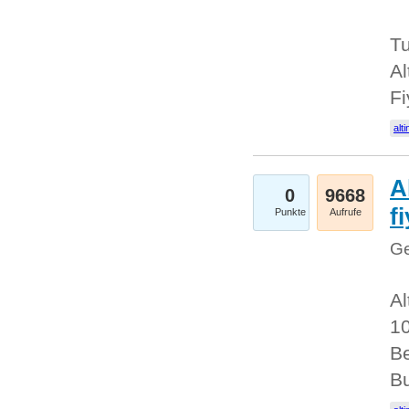
Tu
Al
Fi
alti
A
0
9668
f
Punkte
Aufrufe
Ge
Al
10
Be
Bu