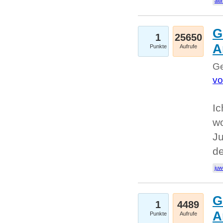
alti
G
1
25650
A
Punkte
Aufrufe
Ge
vo
Ic
w
Ju
d
juw
G
1
4489
A
Punkte
Aufrufe