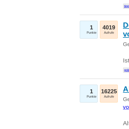
tip
D
1
4019
v
Punkte
Aufrufe
Ge
Is
gol
A
1
16225
Punkte
Aufrufe
Ge
vo
Al