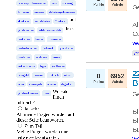
wiener-philharmoniker
peso
sovereign
Punkte
Aufrufe
Ge
britannia
münzen
dukaten-goldmünzen
auf
4dukaten
golddukaten
2dukaten
Al
dieser
goldmünzen
erfahrungsberichte
Cu
verkaufen
kaufen
diamanten
we
vertriebspartner
flohmarkt
pfandleiher
yar
inzahlung
erfahrung
lassen
ankaufspreise
tipps
goldbarren
2
0
6952
feingold
degussa
türkisch
satimi
B
Punkte
Aufrufe
alim
almanyada
adresse
degerloch
Website
Ge
gold-goldmünze
unze
Ihnen
hilfreich?
Ja, sehr
Bi
All meine Fragen wurden auf
Bi
dieser Seite beantwortet.
Zum Teil
Bu
Meine Fragen wurden nur
teilweise beantwortet.
we