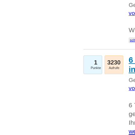
Ge
vo
W
sc
6
1
3230
i
Punkte
Aufrufe
Ge
vo
6 
ge
I
we