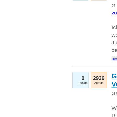
Ge
vo
Ic
w
Ju
d
juw
G
0
2936
V
Punkte
Aufrufe
Ge
Wi
Ra