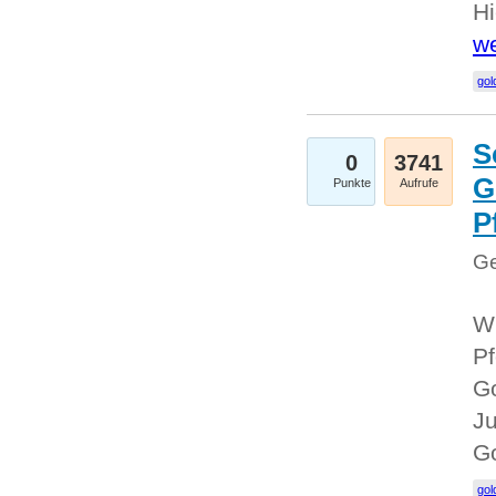
Hi
we
gol
S
0
3741
G
Punkte
Aufrufe
P
Ge
Wi
Pf
Go
Ju
G
gol