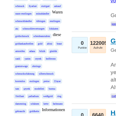
vo
schmuck
fiyatlari
stuttgart
ankauf
Waren
raum-reutlingen
münzhändler
G
schmuckhändler
tübingen
reutlingen
juw
ata
schmuckbewertungen
1dukaten
diese
goldschmuck
scheideanstalten
G
0
122005
goldankaufstellen
gold
altini
braut
Punkte
Aufrufe
Ge
armreifen
adana
bilzik
günlük
canli
yarim
ceyrek
heilbronn
An
grammwage
ohrringe
ye
schmuckschätzung
silberschmuck
al
kostenlos
esslingen
preise
22ayar
Al
tam
çeyrek
modelleri
burma
cum
1brillant
palladium
weißgold
ring
damenring
schätzen
kette
fachmann
Informationen
H
gebraucht
goldkette
0
6640