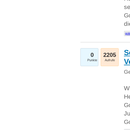
se
Go
d
gol
S
0
2205
V
Punkte
Aufrufe
Ge
Wi
He
Go
Ju
G