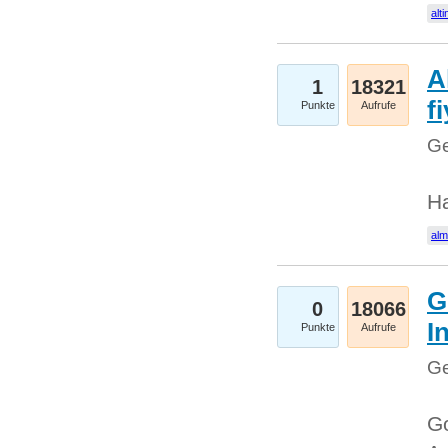
alti
A
1
18321
fi
Punkte
Aufrufe
Ge
H
al
G
0
18066
I
Punkte
Aufrufe
Ge
Go