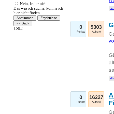
Nein, leider nicht
Das was ich suchte, konnte ich
bilz
hier nicht finden
G
0
5303
Total:
Punkte
Aufrufe
Ge
vo
Gü
al
sa
alti
A
0
16227
Fi
Punkte
Aufrufe
Ge