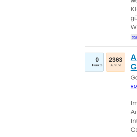
we
Kl
gü
W
gol
A
0
2363
G
Punkte
Aufrufe
Ge
vo
Im
An
In
G