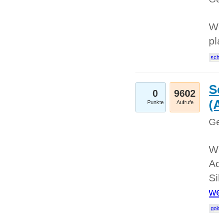
Wo
pl
sc
S
0
9602
(
Punkte
Aufrufe
Ge
We
A
Si
we
go