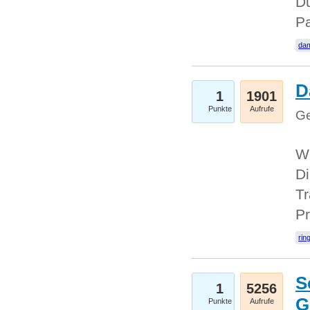
Du
Pa
dam
D
1
1901
Punkte
Aufrufe
Ge
W
Di
Tr
Pr
rin
S
1
5256
G
Punkte
Aufrufe