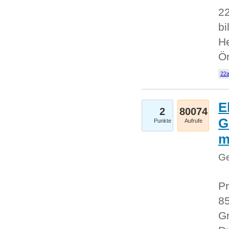
22
bi
He
Ö
22a
E
2
80074
G
Punkte
Aufrufe
Ge
Pr
85
Gr