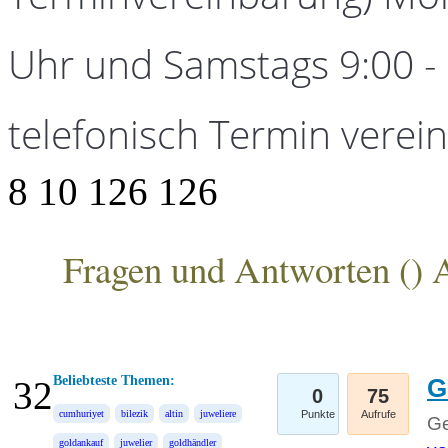
Uhr und Samstags 9:00 - 1
telefonisch Termin verei
8
10
126
126
Fragen und Antworten (
) 
ANKA Edelmetallhandelsgesellschaft mbH
Beliebteste Themen:
G
32
0
75
cumhuriyet
bilezik
altin
juweliere
Punkte
Aufrufe
Ge
goldankauf
juwelier
goldhändler