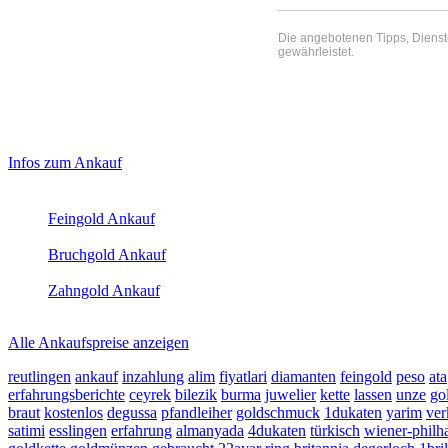
Die angebotenen Tipps, Dienste 
gewährleistet.
Haupt-
Laufend aktualisierte Ankaufspreise...
Infos zum Ankauf
Sidebar
Aktuelle Preise Heute:
(Primary)
Feingold Ankauf
2026-08-06 - 05:10:45
-
04:50
Bruchgold Ankauf
2026-08-06 - 05:10:45
-
04:50
Zahngold Ankauf
2026-08-06 - 05:10:45
-
04:50
Alle Ankaufspreise anzeigen
reutlingen
ankauf
inzahlung
alim
fiyatlari
diamanten
feingold
peso
ata
erfahrungsberichte
ceyrek
bilezik
burma
juwelier
kette
lassen
unze
go
braut
kostenlos
degussa
pfandleiher
goldschmuck
1dukaten
yarim
ver
satimi
esslingen
erfahrung
almanyada
4dukaten
türkisch
wiener-philh