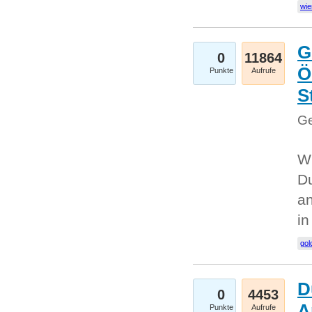
wie
G
0
11864
Ö
Punkte
Aufrufe
S
Ge
Wi
Du
an
i
gol
D
0
4453
A
Punkte
Aufrufe