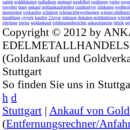
satimi
golddukaten
palladium
stuttgart
modelleri
esslingen
yarim
sove
juwelier
tipps
ankauf
goldankaufstellen
cumhuriyet
1dukaten
weißgol
damenring
verkaufen
schätzen
schmuckbewertungen
wiener-philhar
inzahlung
ceyrek
kaufen
22ayar
münzen
dukaten-goldmünzen
scheid
ohrringe
preise
goldankauf
erfahrungsberichte
ankaufspreise
bilzik
ge
Copyright © 2012 by ANK
EDELMETALLHANDELS
(Goldankauf und Goldverka
Stuttgart
So finden Sie uns in Stuttg
h
d
Stuttgart
|
Ankauf von Gold 
(
Entfernungsrechner/Anfahr