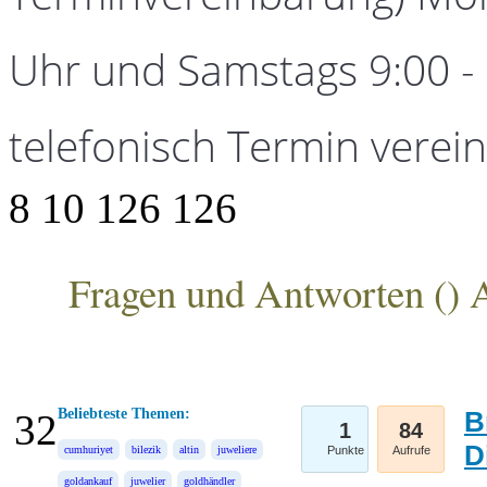
Uhr und Samstags 9:00 - 1
telefonisch Termin verei
8
10
126
126
Fragen und Antworten (
) 
ANKA Edelmetallhandelsgesellschaft mbH
Beliebteste Themen:
B
32
1
84
D
cumhuriyet
bilezik
altin
juweliere
Punkte
Aufrufe
goldankauf
juwelier
goldhändler