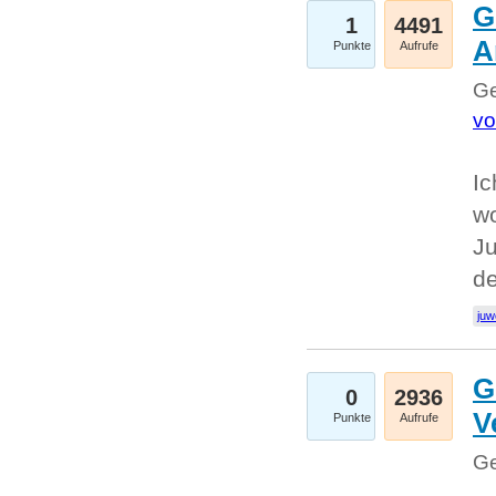
G
1
4491
A
Punkte
Aufrufe
Ge
vo
Ic
w
Ju
d
juw
G
0
2936
V
Punkte
Aufrufe
Ge