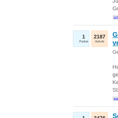
Ju
G
sc
G
1
2187
v
Punkte
Aufrufe
Ge
H
ge
Ke
S
gr
S