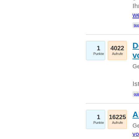
I
we
tip
D
1
4022
v
Punkte
Aufrufe
Ge
Is
gol
A
1
16225
Punkte
Aufrufe
Ge
vo