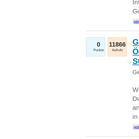
In
G
wie
G
0
11866
Ö
Punkte
Aufrufe
S
Ge
Wi
Du
an
i
gol