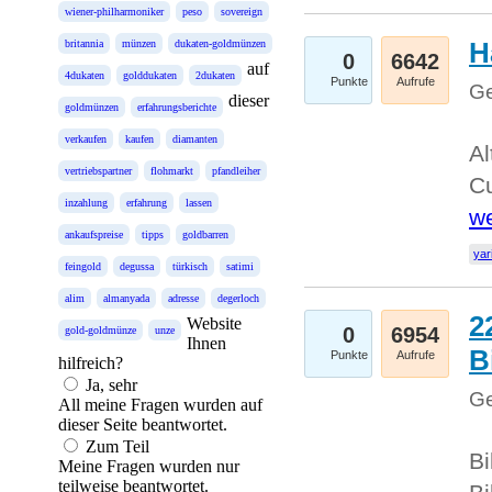
wiener-philharmoniker
peso
sovereign
H
britannia
münzen
dukaten-goldmünzen
0
6642
auf
4dukaten
golddukaten
2dukaten
Punkte
Aufrufe
Ge
dieser
goldmünzen
erfahrungsberichte
verkaufen
kaufen
diamanten
Al
vertriebspartner
flohmarkt
pfandleiher
Cu
inzahlung
erfahrung
lassen
we
ankaufspreise
tipps
goldbarren
yar
feingold
degussa
türkisch
satimi
alim
almanyada
adresse
degerloch
2
Website
0
6954
gold-goldmünze
unze
Ihnen
B
Punkte
Aufrufe
hilfreich?
Ja, sehr
Ge
All meine Fragen wurden auf
dieser Seite beantwortet.
Zum Teil
Bi
Meine Fragen wurden nur
teilweise beantwortet.