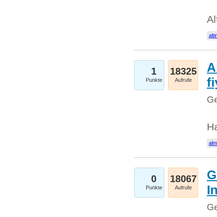
Al
alti
A
1
18325
fi
Punkte
Aufrufe
Ge
H
al
G
0
18067
I
Punkte
Aufrufe
Ge