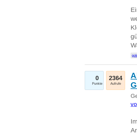
Ei
we
Kl
gü
W
gol
A
0
2364
G
Punkte
Aufrufe
Ge
vo
Im
An