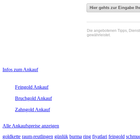
Die angebotenen Tipps, Dienste 
gewährleistet.
Haupt-
Laufend aktualisierte Ankaufspreise...
Infos zum Ankauf
Sidebar
Aktuelle Preise Heute:
(Primary)
Feingold Ankauf
2026-08-07 - 13:31:42
-
12:50
Bruchgold Ankauf
2026-08-07 - 13:31:42
-
12:50
Zahngold Ankauf
2026-08-07 - 13:31:42
-
12:50
Alle Ankaufspreise anzeigen
goldkette
raum-reutlingen
günlük
burma
ring
fiyatlari
feingold
schmuc