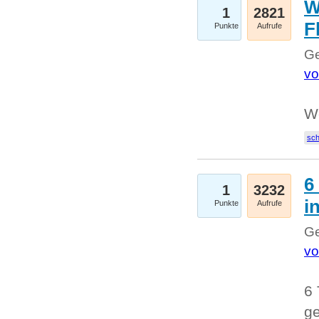
W
1
2821
F
Punkte
Aufrufe
Ge
vo
W
sc
6
1
3232
i
Punkte
Aufrufe
Ge
vo
6 
ge