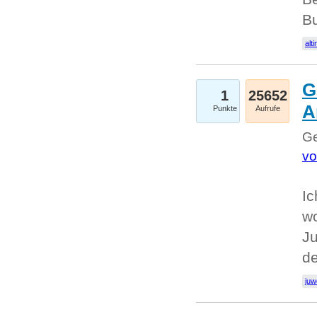
Bu
alti
G
1
25652
A
Punkte
Aufrufe
Ge
vo
Ic
w
Ju
d
juw