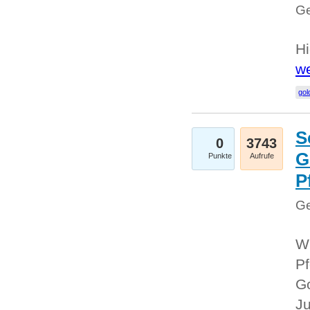
Ge
Hi
we
gol
S
0
3743
G
Punkte
Aufrufe
P
Ge
Wi
Pf
Go
Ju