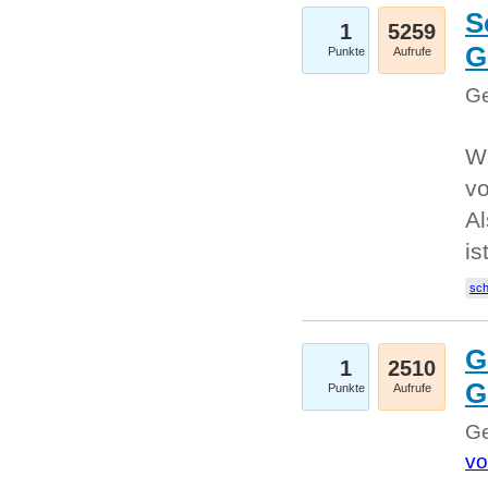
S
1
5259
G
Punkte
Aufrufe
Ge
W
v
Al
is
sc
G
1
2510
G
Punkte
Aufrufe
Ge
vo