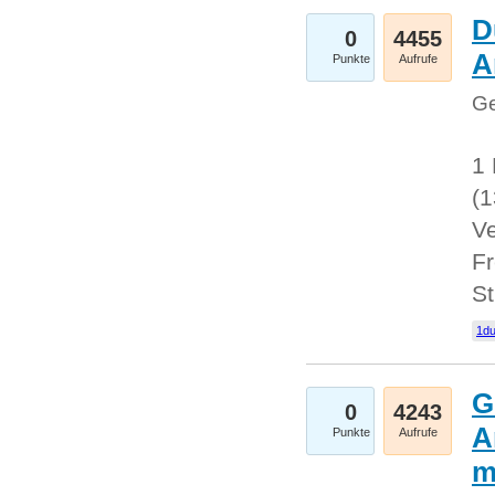
D
0
4455
A
Punkte
Aufrufe
Ge
1 
(
Ve
Fr
St
1du
G
0
4243
A
Punkte
Aufrufe
m