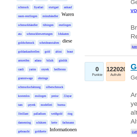
Ge
schmuck
fiyatlari
stuttgart
ankauf
vo
Waren
raum-reutlingen
münzhändler
schmuckhändler
tübingen
reutlingen
Br
ata
schmuckbewertungen
1dukaten
R
diese
goldschmuck
scheideanstalten
juw
goldankaufstellen
gold
altini
braut
armreifen
adana
bilzik
günlük
G
0
122020
canli
yarim
ceyrek
heilbronn
Punkte
Aufrufe
Ge
grammwage
ohrringe
schmuckschätzung
silberschmuck
An
kostenlos
esslingen
preise
22ayar
ye
tam
çeyrek
modelleri
burma
al
1brillant
palladium
weißgold
ring
Al
damenring
schätzen
kette
fachmann
Informationen
gebraucht
goldkette
cum