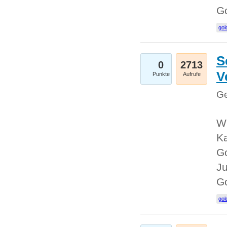
G
gol
S
0
2713
V
Punkte
Aufrufe
Ge
Wi
Ka
Go
Ju
G
gol