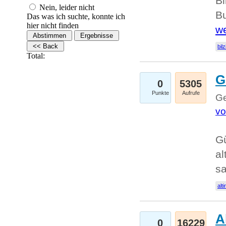
Bi
Nein, leider nicht
Bu
Das was ich suchte, konnte ich
hier nicht finden
we
bilz
Total:
G
0
5305
Punkte
Aufrufe
Ge
vo
Gü
al
sa
alti
A
0
16229