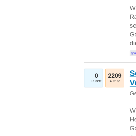
Wi
Ra
se
Go
d
gol
S
0
2209
V
Punkte
Aufrufe
Ge
Wi
He
Go