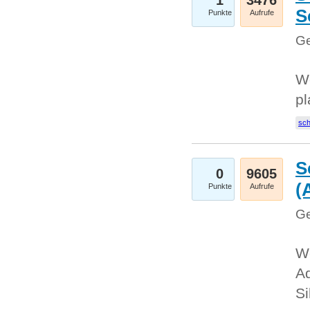
1
3476
S
Punkte
Aufrufe
Ge
Wo
pl
sc
S
0
9605
(
Punkte
Aufrufe
Ge
We
A
Si