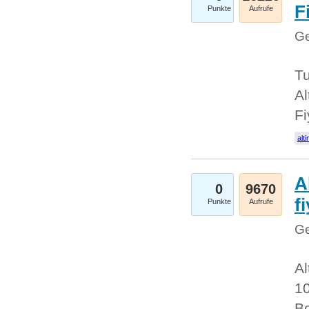
Fi
Punkte
Aufrufe
Ge
Tu
Al
Fi
alti
A
0
9670
f
Punkte
Aufrufe
Ge
Al
10
Be