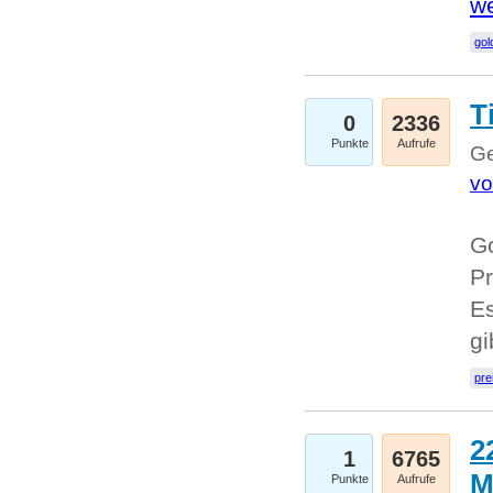
we
go
T
0
2336
Punkte
Aufrufe
Ge
vo
Go
Pr
Es
g
pre
2
1
6765
M
Punkte
Aufrufe