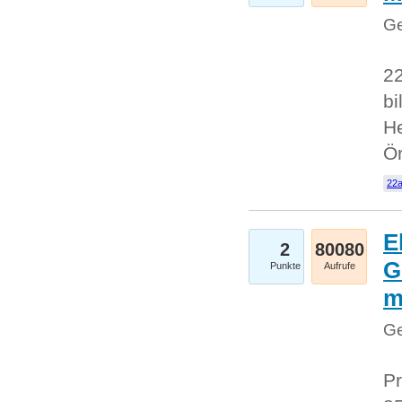
Ge
22
bi
He
Ö
22a
E
2
80080
G
Punkte
Aufrufe
Ge
Pr