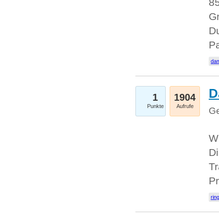
85
Gr
Du
Pa
dam
D
1
1904
Punkte
Aufrufe
Ge
W
Di
Tr
Pr
rin