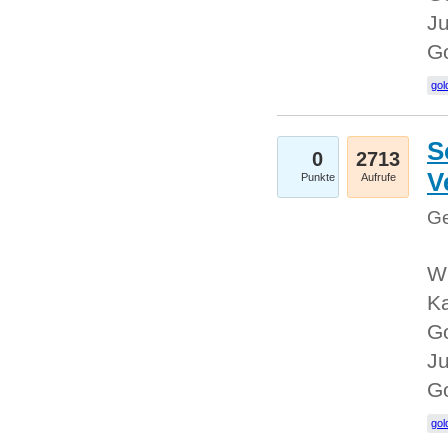
Ju
G
gol
S
0
2713
V
Punkte
Aufrufe
Ge
Wi
Ka
Go
Ju
G
gol