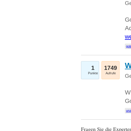
Ge
Go
Ad
we
gol
W
1
1749
Punkte
Aufrufe
Ge
Wi
G
un
Fragen Sie die Expert