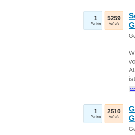
S
1
5259
G
Punkte
Aufrufe
Ge
W
v
Al
is
sc
G
1
2510
G
Punkte
Aufrufe
Ge