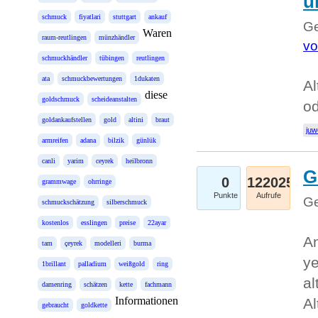
u
schmuck
fiyatlari
stuttgart
ankauf
Ge
Waren
raum-reutlingen
münzhändler
vo
schmuckhändler
tübingen
reutlingen
ata
schmuckbewertungen
1dukaten
Al
diese
goldschmuck
scheideanstalten
od
goldankaufstellen
gold
altini
braut
juw
armreifen
adana
bilzik
günlük
canli
yarim
ceyrek
heilbronn
G
0
122025
grammwage
ohrringe
Punkte
Aufrufe
Ge
schmuckschätzung
silberschmuck
kostenlos
esslingen
preise
22ayar
An
tam
çeyrek
modelleri
burma
ye
1brillant
palladium
weißgold
ring
al
damenring
schätzen
kette
fachmann
Informationen
Al
gebraucht
goldkette