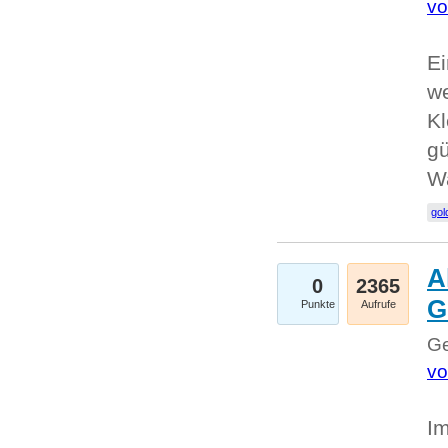
vo
Ei
we
Kl
gü
W
gol
A
0
2365
G
Punkte
Aufrufe
Ge
vo
Im