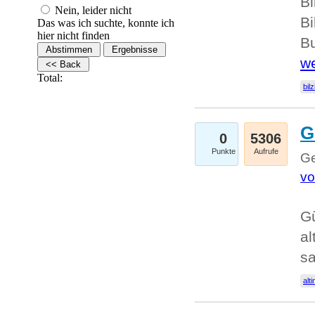
Bi
Nein, leider nicht
Bi
Das was ich suchte, konnte ich
hier nicht finden
Bu
we
Total:
bilz
G
0
5306
Punkte
Aufrufe
Ge
vo
Gü
al
sa
alti