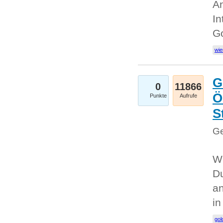
An
In
G
wie
G
0
11866
Ö
Punkte
Aufrufe
S
Ge
Wi
Du
an
i
gol