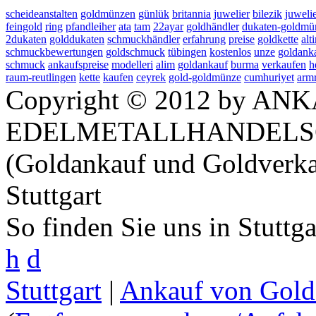
scheideanstalten
goldmünzen
günlük
britannia
juwelier
bilezik
juweli
feingold
ring
pfandleiher
ata
tam
22ayar
goldhändler
dukaten-goldmü
2dukaten
golddukaten
schmuckhändler
erfahrung
preise
goldkette
alti
schmuckbewertungen
goldschmuck
tübingen
kostenlos
unze
goldanka
schmuck
ankaufspreise
modelleri
alim
goldankauf
burma
verkaufen
h
raum-reutlingen
kette
kaufen
ceyrek
gold-goldmünze
cumhuriyet
armr
Copyright © 2012 by ANK
EDELMETALLHANDELS
(Goldankauf und Goldverka
Stuttgart
So finden Sie uns in Stuttg
h
d
Stuttgart
|
Ankauf von Gold 