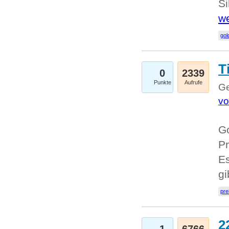
Si
we
go
T
0
2339
Punkte
Aufrufe
Ge
vo
Go
Pr
Es
g
pre
2