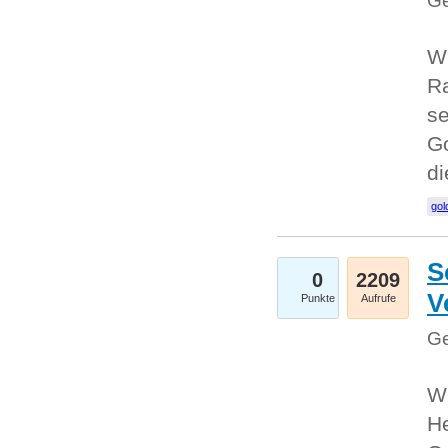
Ge
Wi
Ra
se
Go
d
gol
S
0
2209
V
Punkte
Aufrufe
Ge
Wi
He