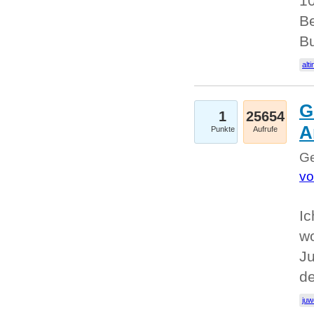
10
Be
Bu
alti
G
1
25654
A
Punkte
Aufrufe
Ge
vo
Ic
w
Ju
d
juw