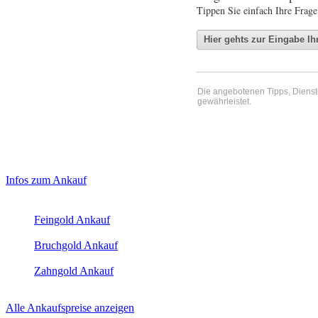
Tippen Sie einfach Ihre Frage
Die angebotenen Tipps, Dienste 
gewährleistet.
Haupt-
Laufend aktualisierte Ankaufspreise...
Infos zum Ankauf
Sidebar
Aktuelle Preise Heute:
(Primary)
Feingold Ankauf
2026-08-08 - 14:14:29
-
23:50
Bruchgold Ankauf
2026-08-08 - 14:14:29
-
23:50
Zahngold Ankauf
2026-08-08 - 14:14:29
-
23:50
Alle Ankaufspreise anzeigen