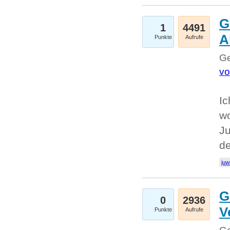
G
1
4491
A
Punkte
Aufrufe
Ge
vo
Ic
w
Ju
d
juw
G
0
2936
V
Punkte
Aufrufe