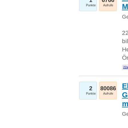
1
6766
M
Punkte
Aufrufe
Ge
22
bi
He
Ö
22a
E
2
80086
G
Punkte
Aufrufe
Ge