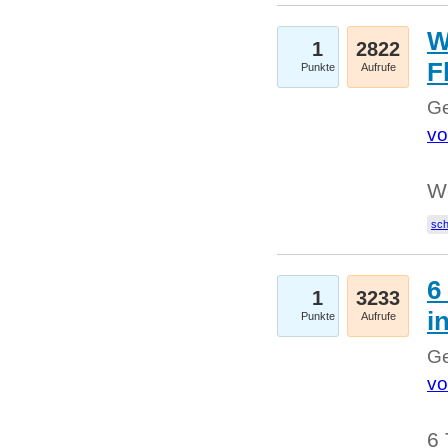
W
1
2822
F
Punkte
Aufrufe
Ge
vo
W
sc
6
1
3233
i
Punkte
Aufrufe
Ge
vo
6 