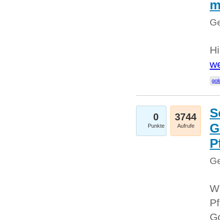
m
Ge
Hi
we
gol
S
0
3744
G
Punkte
Aufrufe
P
Ge
Wi
Pf
Go