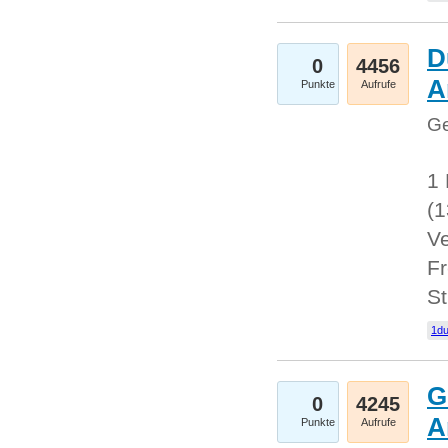
D
0
4456
A
Punkte
Aufrufe
Ge
1 
(
Ve
Fr
St
1du
G
0
4245
A
Punkte
Aufrufe