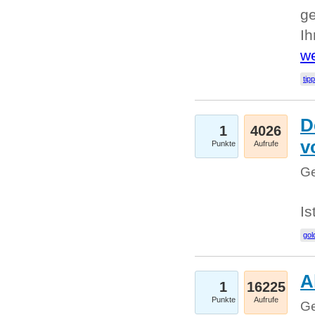
ge
I
we
tip
D
1
4026
v
Punkte
Aufrufe
Ge
Is
gol
A
1
16225
Punkte
Aufrufe
Ge