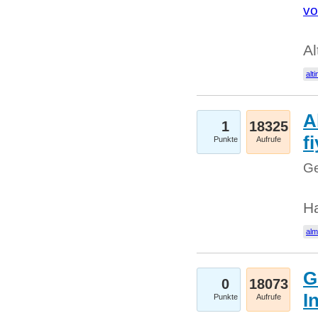
vo
Al
alti
A
1
18325
fi
Punkte
Aufrufe
Ge
H
al
G
0
18073
I
Punkte
Aufrufe