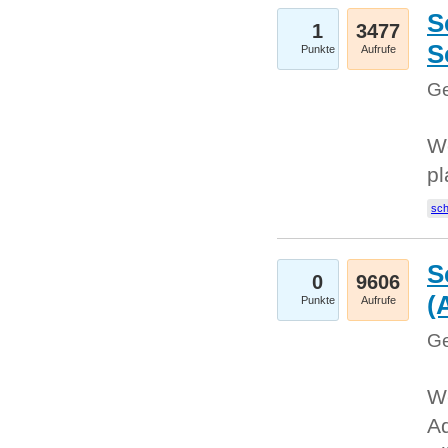
S
1
3477
S
Punkte
Aufrufe
Ge
Wo
pl
sc
S
0
9606
(
Punkte
Aufrufe
Ge
We
A