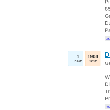
Pr
85
Gr
Du
Pa
dam
D
1
1904
Punkte
Aufrufe
Ge
W
Di
Tr
Pr
rin