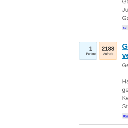
Go
Ju
G
sc
G
1
2188
v
Punkte
Aufrufe
Ge
H
ge
Ke
S
gr