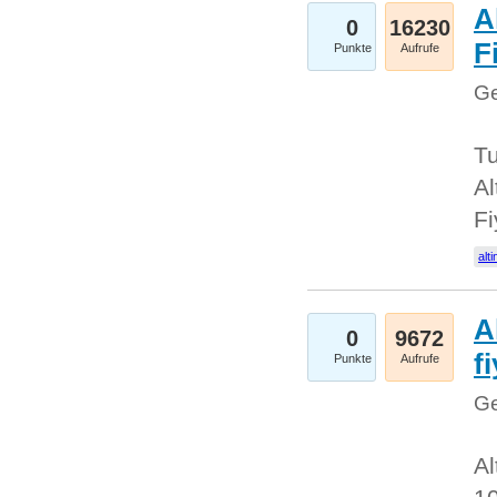
A
0
16230
Fi
Punkte
Aufrufe
Ge
Tu
Al
Fi
alti
A
0
9672
f
Punkte
Aufrufe
Ge
Al