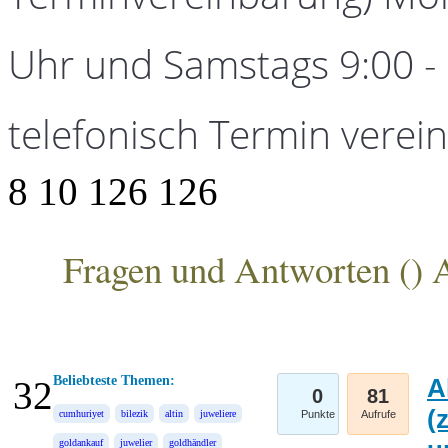
Uhr und Samstags 9:00 - 1
telefonisch Termin verei
8
10
126
126
Fragen und Antworten (
) 
ANKA Edelmetallhandelsgesellschaft mbH
Beliebteste Themen:
A
32
0
81
(
cumhuriyet
bilezik
altin
juweliere
Punkte
Aufrufe
goldankauf
juwelier
goldhändler