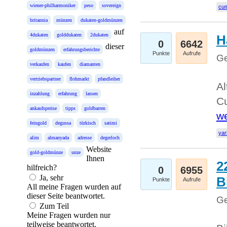
wiener-philharmoniker
peso
sovereign
cum
britannia
münzen
dukaten-goldmünzen
auf
4dukaten
golddukaten
2dukaten
H
0
6642
dieser
goldmünzen
erfahrungsberichte
Punkte
Aufrufe
Ge
verkaufen
kaufen
diamanten
vertriebspartner
flohmarkt
pfandleiher
Al
inzahlung
erfahrung
lassen
Cu
ankaufspreise
tipps
goldbarren
we
feingold
degussa
türkisch
satimi
yar
alim
almanyada
adresse
degerloch
Website
gold-goldmünze
unze
Ihnen
2
hilfreich?
0
6955
Ja, sehr
B
Punkte
Aufrufe
All meine Fragen wurden auf
dieser Seite beantwortet.
Ge
Zum Teil
Meine Fragen wurden nur
teilweise beantwortet.