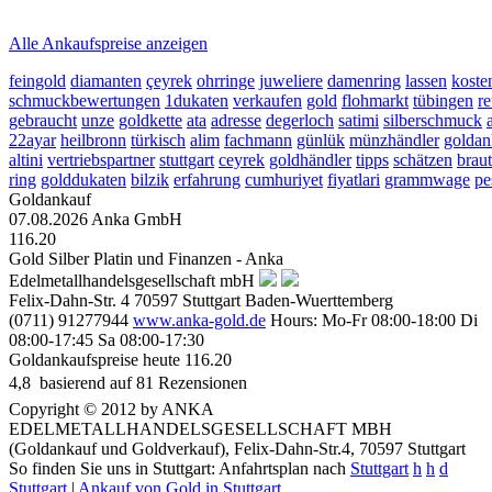
2026-08-07 - 10:35:44
-
09:50
Alle Ankaufspreise anzeigen
feingold
diamanten
çeyrek
ohrringe
juweliere
damenring
lassen
koste
schmuckbewertungen
1dukaten
verkaufen
gold
flohmarkt
tübingen
re
gebraucht
unze
goldkette
ata
adresse
degerloch
satimi
silberschmuck
22ayar
heilbronn
türkisch
alim
fachmann
günlük
münzhändler
goldan
altini
vertriebspartner
stuttgart
ceyrek
goldhändler
tipps
schätzen
braut
ring
golddukaten
bilzik
erfahrung
cumhuriyet
fiyatlari
grammwage
pe
Goldankauf
07.08.2026
Anka GmbH
116.20
Gold Silber Platin und Finanzen - Anka
Edelmetallhandelsgesellschaft mbH
Felix-Dahn-Str. 4
70597
Stuttgart
Baden-Wuerttemberg
(0711) 91277944
www.anka-gold.de
Hours:
Mo-Fr 08:00-18:00
Di
08:00-17:45
Sa 08:00-17:30
Goldankaufspreise heute
116.20
4,8
 basierend auf
81
Rezensionen
Copyright © 2012 by ANKA
EDELMETALLHANDELSGESELLSCHAFT MBH
(Goldankauf und Goldverkauf), Felix-Dahn-Str.4, 70597 Stuttgart
So finden Sie uns in Stuttgart: Anfahrtsplan nach
Stuttgart
h
h
d
Stuttgart
|
Ankauf von Gold in Stuttgart