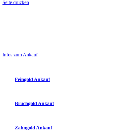
Seite drucken
Laufend aktualisierte Ankaufspreise...
Haupt-
Sidebar
Infos zum Ankauf
(Primary)
Aktuelle Preise Heute:
Feingold Ankauf
2026-08-07 - 10:35:44
-
09:50
Bruchgold Ankauf
2026-08-07 - 10:35:44
-
09:50
Zahngold Ankauf