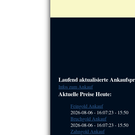
Haupt-
Laufend aktualisierte Ankaufspre
Infos zum Ankauf
Sidebar
Aktuelle Preise Heute:
(Primary)
Feingold Ankauf
2026-08-06 - 16:07:23
-
15:50
Bruchgold Ankauf
2026-08-06 - 16:07:23
-
15:50
Zahngold Ankauf