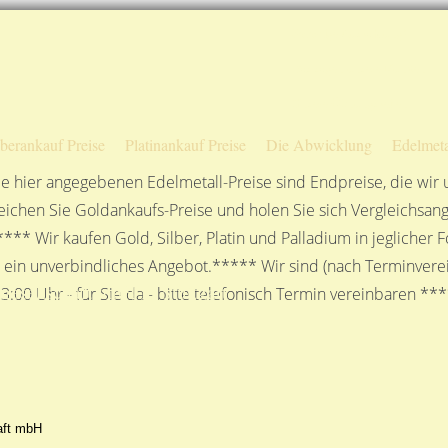
Sofortige Auszahlung!
Das sagen unsere Kunden
Unsere Öffnungszeiten
lberankauf Preise
Platinankauf Preise
Die Abwicklung
Edelmeta
e hier angegebenen Edelmetall-Preise sind Endpreise, die wir
ichen Sie Goldankaufs-Preise und holen Sie sich Vergleichsang
**** Wir kaufen Gold, Silber, Platin und Palladium in jeglicher
n ein unverbindliches Angebot.***** Wir sind (nach Terminverei
sellschaft mbH in Stuttgart
3:00 Uhr - für Sie da - bitte telefonisch Termin vereinbaren **
aft mbH