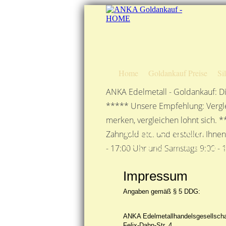
Home
Goldankauf Preise
Si
ANKA Edelmetall - Goldankauf: Di
***** Unsere Empfehlung: Vergle
merken, vergleichen lohnt sich. *
Impressum
Zahngold etc. und erstellen Ihne
ANKA Edelmetallhandelsge
- 17:00 Uhr und Samstags 9:00 - 1
Impressum
Angaben gemäß § 5 DDG:
ANKA Edelmetallhandelsgesellsch
Felix-Dahn-Str. 4