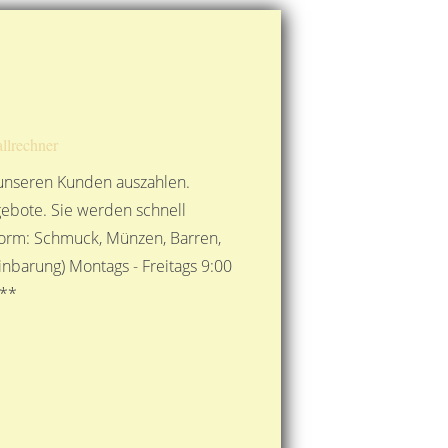
Route berechnen
So finden Sie uns
Gold mit der Post senden
llrechner
 unseren Kunden auszahlen.
ebote. Sie werden schnell
 Form: Schmuck, Münzen, Barren,
nbarung) Montags - Freitags 9:00
***