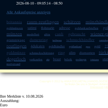
2026-08-10 - 09:05:14
-
08:50
Alle Ankaufspreise anzeigen
raum-reutlingen
schätzen
münzhändl
britannia
satimi
adresse
go
flohmarkt
goldmünzen
goldankaufstellen
münzen
wiener-p
canli
gebraucht
modelleri
altin
damenring
schmuckhändler
grammwage
heilbronn
vertriebs
reutlingen
4dukaten
22
goldhändler
gold
goldankauf
peso
türk
goldmünze
ring
alim
diamanten
schmuckschätzung
degerloch
braut
stut
verkaufen
bilzik
ata
esslingen
1dukaten
postversand
Copyright © 2012 by ANKA EDELMETALLHANDELSGESELLSC
So finden Sie uns in Stuttgart: Anfah
Impressum
|
A
Ihre Merkliste v. 10.08.2026
Auszahlung:
Euro