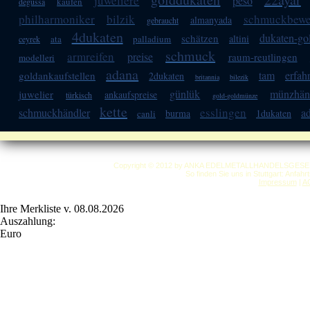
juweliere
peso
kaufen
degussa
philharmoniker
bilzik
schmuckbewe
almanyada
gebraucht
4dukaten
dukaten-g
schätzen
altini
ata
palladium
ceyrek
schmuck
armreifen
preise
raum-reutlingen
modelleri
adana
tam
erfah
goldankaufstellen
2dukaten
britannia
bilezik
günlük
münzhän
juwelier
ankaufspreise
türkisch
gold-goldmünze
kette
esslingen
schmuckhändler
a
burma
1dukaten
canli
Copyright © 2012 by ANKA EDELMETALLHANDELSGESELLSC
So finden Sie uns in Stuttgart: Anfah
Impressum
|
A
Ihre Merkliste v. 08.08.2026
Auszahlung:
Euro