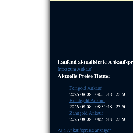
Haupt-
Laufend aktualisierte Ankaufspre
Infos zum Ankauf
Sidebar
Aktuelle Preise Heute:
(Primary)
Feingold Ankauf
2026-08-08 - 08:51:48
-
23:50
Bruchgold Ankauf
2026-08-08 - 08:51:48
-
23:50
Zahngold Ankauf
2026-08-08 - 08:51:48
-
23:50
Alle Ankaufspreise anzeigen