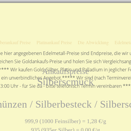
Sofortige Auszahlung!
Das sagen unsere Kunden
Unsere Öffnungszeiten
lberankauf Preise
Platinankauf Preise
Die Abwicklung
Edelmeta
e hier angegebenen Edelmetall-Preise sind Endpreise, die wir
ichen Sie Goldankaufs-Preise und holen Sie sich Vergleichsang
**** Wir kaufen Gold, Silber, Platin und Palladium in jeglicher
Ankaufspreise
n ein unverbindliches Angebot.***** Wir sind (nach Terminverei
Silberscmuck
3:00 Uhr - für Sie da - bitte telefonisch Termin vereinbaren **
ünzen / Silberbesteck / Silbe
999,9 (1000 Feinsilber) = 1,28 €/g
935 (935er Silber) = 0,00 €/g