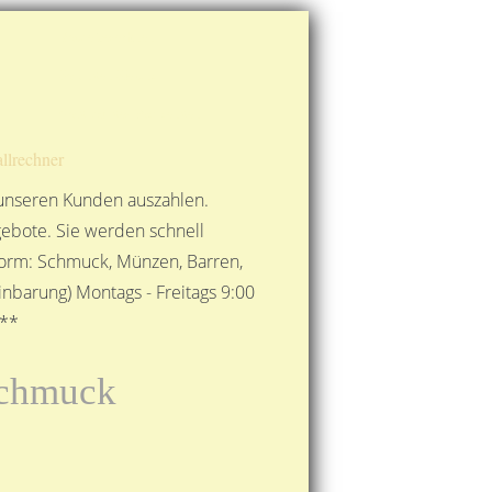
Route berechnen
So finden Sie uns
Gold mit der Post senden
llrechner
 unseren Kunden auszahlen.
ebote. Sie werden schnell
 Form: Schmuck, Münzen, Barren,
nbarung) Montags - Freitags 9:00
***
rschmuck