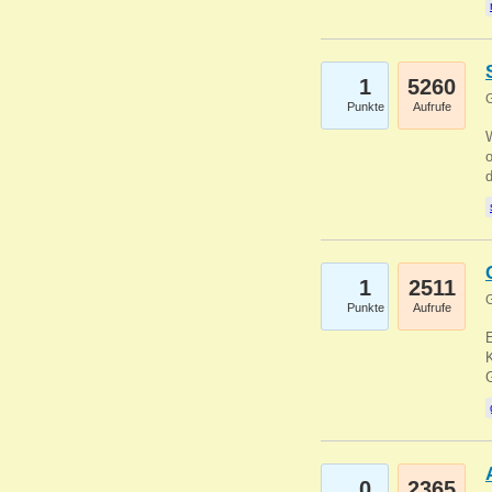
1
5260
G
Punkte
Aufrufe
1
2511
G
Punkte
Aufrufe
E
K
0
2365