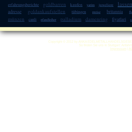
lasse
goldbarren
kaufen
erfahrungsberichte
juweliere
yarim
goldankaufstellen
adresse
britannia
tübingen
f
preise
münzen
palladium
damenring
fiyatlari
canli
pfandleiher
s
Copyright © 2012 by ANKA EDELMETALLHANDELSGESELLSC
So finden Sie uns in Stuttgart: Anfah
Impressum
|
A