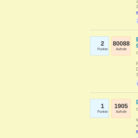
2
2
w
2
80088
Punkte
Aufrufe
G
1
1905
G
Punkte
Aufrufe
e
w