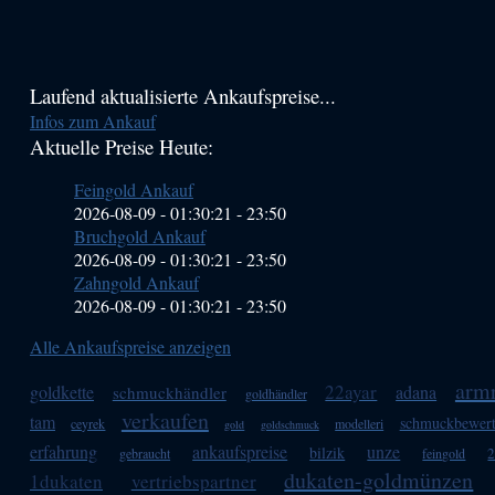
Haupt-
Laufend aktualisierte Ankaufspreise...
Infos zum Ankauf
Sidebar
Aktuelle Preise Heute:
(Primary)
Feingold Ankauf
2026-08-09 - 01:30:21
-
23:50
Bruchgold Ankauf
2026-08-09 - 01:30:21
-
23:50
Zahngold Ankauf
2026-08-09 - 01:30:21
-
23:50
Alle Ankaufspreise anzeigen
armr
22ayar
goldkette
adana
schmuckhändler
goldhändler
verkaufen
tam
schmuckbewer
ceyrek
modelleri
gold
goldschmuck
erfahrung
ankaufspreise
unze
bilzik
2
gebraucht
feingold
dukaten-goldmünzen
1dukaten
vertriebspartner