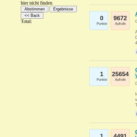
hier nicht finden
0
9672
Total:
G
Punkte
Aufrufe
A
C
1
25654
Punkte
Aufrufe
G
1
4491