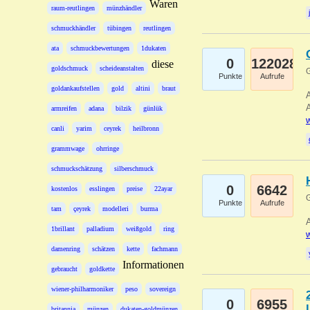
Waren
raum-reutlingen
münzhändler
schmuckhändler
tübingen
reutlingen
ata
schmuckbewertungen
1dukaten
0
122028
diese
goldschmuck
scheideanstalten
G
Punkte
Aufrufe
goldankaufstellen
gold
altini
braut
A
A
armreifen
adana
bilzik
günlük
w
canli
yarim
ceyrek
heilbronn
grammwage
ohrringe
schmuckschätzung
silberschmuck
0
6642
kostenlos
esslingen
preise
22ayar
G
Punkte
Aufrufe
tam
çeyrek
modelleri
burma
A
1brillant
palladium
weißgold
ring
w
damenring
schätzen
kette
fachmann
Informationen
gebraucht
goldkette
wiener-philharmoniker
peso
sovereign
0
6955
britannia
münzen
dukaten-goldmünzen