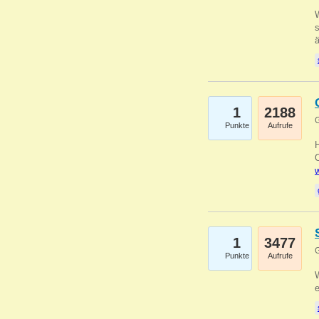
W
s
1
2188
G
Punkte
Aufrufe
O
w
1
3477
G
Punkte
Aufrufe
W