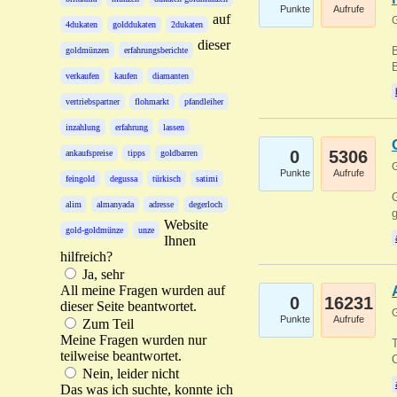
Punkte
Aufrufe
auf
G
4dukaten
golddukaten
2dukaten
dieser
B
goldmünzen
erfahrungsberichte
B
verkaufen
kaufen
diamanten
vertriebspartner
flohmarkt
pfandleiher
inzahlung
erfahrung
lassen
0
5306
ankaufspreise
tipps
goldbarren
G
Punkte
Aufrufe
feingold
degussa
türkisch
satimi
G
alim
almanyada
adresse
degerloch
g
Website
gold-goldmünze
unze
Ihnen
hilfreich?
Ja, sehr
All meine Fragen wurden auf
0
16231
dieser Seite beantwortet.
G
Punkte
Aufrufe
Zum Teil
Meine Fragen wurden nur
T
teilweise beantwortet.
O
Nein, leider nicht
Das was ich suchte, konnte ich