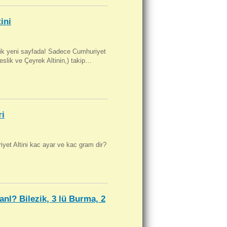
ini
artik yeni sayfada! Sadece Cumhuriyet
Beslik ve Çeyrek Altinin,) takip…
ri
yet Altini kac ayar ve kac gram dir?
anl? Bilezik, 3 lü Burma, 2