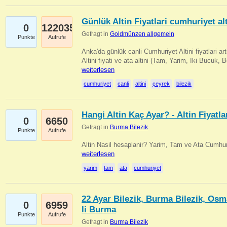
Günlük Altin Fiyatlari cumhuriyet alt
0
122035
Gefragt in
Goldmünzen allgemein
Punkte
Aufrufe
Anka'da günlük canli Cumhuriyet Altini fiyatlari 
Altini fiyati ve ata altini (Tam, Yarim, Iki Bucuk, 
weiterlesen
cumhuriyet
canli
altini
çeyrek
bilezik
Hangi Altin Kaç Ayar? - Altin Fiyatla
0
6650
Gefragt in
Burma Bilezik
Punkte
Aufrufe
Altin Nasil hesaplanir? Yarim, Tam ve Ata Cumhuri
weiterlesen
yarim
tam
ata
cumhuriyet
22 Ayar Bilezik, Burma Bilezik, Osm
0
6959
li Burma
Punkte
Aufrufe
Gefragt in
Burma Bilezik