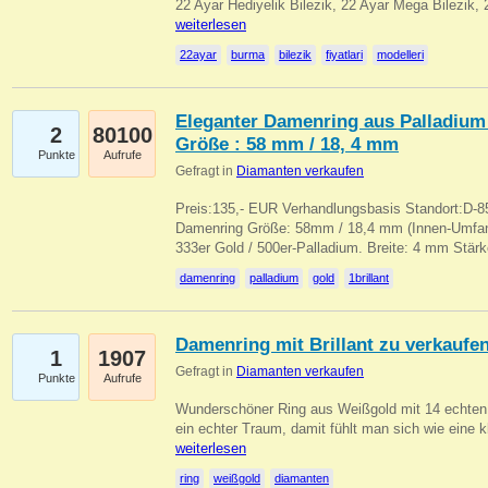
22 Ayar Hediyelik Bilezik, 22 Ayar Mega Bilezik
weiterlesen
22ayar
burma
bilezik
fiyatlari
modelleri
Eleganter Damenring aus Palladium 
2
80100
Größe : 58 mm / 18, 4 mm
Punkte
Aufrufe
Gefragt in
Diamanten verkaufen
Preis:135,- EUR Verhandlungsbasis Standort:D-85
Damenring Größe: 58mm / 18,4 mm (Innen-Umfang
333er Gold / 500er-Palladium. Breite: 4 mm Stä
damenring
palladium
gold
1brillant
Damenring mit Brillant zu verkaufe
1
1907
Gefragt in
Diamanten verkaufen
Punkte
Aufrufe
Wunderschöner Ring aus Weißgold mit 14 echten 
ein echter Traum, damit fühlt man sich wie eine kl
weiterlesen
ring
weißgold
diamanten