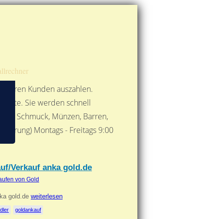
Route berechnen
So finden Sie uns
Gold mit der Post senden
llrechner
 unseren Kunden auszahlen.
ebote. Sie werden schnell
 Form: Schmuck, Münzen, Barren,
nbarung) Montags - Freitags 9:00
***
auf/Verkauf anka gold.de
aufen von Gold
nka gold.de
weiterlesen
dler
goldankauf