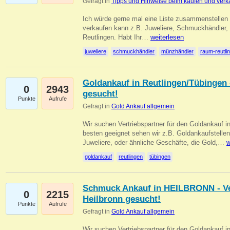
Gefragt in
Tipps und Hinweise beim kaufen und verk
Ich würde gerne mal eine Liste zusammenstelle
verkaufen kann z.B. Juweliere, Schmuckhändler
Reutlingen. Habt Ihr…
weiterlesen
juweliere
schmuckhändler
münzhändler
raum-reutli
Goldankauf in Reutlingen/Tübingen 
0
2943
gesucht!
Punkte
Aufrufe
Gefragt in
Gold Ankauf allgemein
Wir suchen Vertriebspartner für den Goldankauf 
besten geeignet sehen wir z.B. Goldankaufstellen
Juweliere, oder ähnliche Geschäfte, die Gold,…
w
goldankauf
reutlingen
tübingen
Schmuck Ankauf in HEILBRONN - Ver
0
2215
Heilbronn gesucht!
Punkte
Aufrufe
Gefragt in
Gold Ankauf allgemein
Wir suchen Vertriebspartner für den Goldankauf i