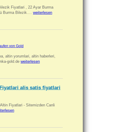
Bilezik Fiyatlari , 22 Ayar Burma
üclü Burma Bilezik.…
weiterlesen
aufen von Gold
ma, altin yorumlari, altin haberleri,
anka-gold.de
weiterlesen
iyatlari alis satis fiyatlari
 Altin Fiyatlari - Sitemizden Canli
iterlesen