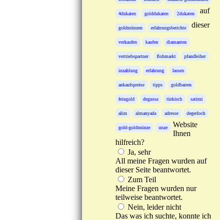
auf
4dukaten
golddukaten
2dukaten
dieser
goldmünzen
erfahrungsberichte
verkaufen
kaufen
diamanten
vertriebspartner
flohmarkt
pfandleiher
inzahlung
erfahrung
lassen
ankaufspreise
tipps
goldbarren
feingold
degussa
türkisch
satimi
alim
almanyada
adresse
degerloch
Website
gold-goldmünze
unze
Ihnen
hilfreich?
Ja, sehr
All meine Fragen wurden auf
dieser Seite beantwortet.
Zum Teil
Meine Fragen wurden nur
teilweise beantwortet.
Nein, leider nicht
Das was ich suchte, konnte ich