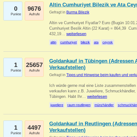
Altin Cumhuriyet Bilezik ve Ata Ceyr
0
9676
Gefragt in
Burma Bilezik
Punkte
Aufrufe
Altin ve Cumhuriyet Fiyatlar? Euro (Bugün 10.01.20
Cumhuriyet Beslik Altin (22 Karat) = 864,39  Cumh
432,19…
weiterlesen
altin
cumhuriyet
bilezik
ata
ceyrek
Goldankauf in Tübingen (Adressen A
1
25657
Verkaufstellen)
Punkte
Aufrufe
Gefragt in
Tipps und Hinweise beim kaufen und verk
Ich würde gerne mal eine Liste zusammenstelle
verkaufen kann z.B. Juweliere, Schmuckhändler
Tübingen. Habt Ihr…
weiterlesen
juweliere
raum-reutlingen
münzhändler
schmuckhän
Goldankauf in Reutlingen (Adressen
1
4497
Verkaufstellen)
Punkte
Aufrufe