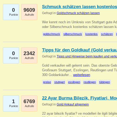
Schmuck schätzen lassen kostenlos
0
9609
Gefragt in
Goldschmuck schätzen lassen
Punkte
Aufrufe
Wer kennt noch im Umkreis von Stuttgart gute 
oder Silberschmuck kostenlos schätzen lassen 
goldschmuck
silberschmuck
kostenlos
schätzen
Tipps für den Goldkauf (Gold verka
0
2342
Gefragt in
Tipps und Hinweise beim kaufen und verk
Punkte
Aufrufe
Gold verkaufen will gelernt sein. Das oberste Gebo
Großraum Stuttgart, Esslingen, Reutlingen und T
300 Goldankäufer…
weiterlesen
preise
stuttgart
esslingen
reutlingen
tübingen
22 Ayar Burma Bilezik, Fiyatlari, Mo
1
6769
Gefragt in
Gold Ankauf allgemein
Punkte
Aufrufe
22 ayar bilezik fiyatlar? ve modelleri ile ilgili bilg