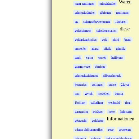
Waren
raum-reutlingen
münzhändler
schmuckhändler
tübingen
reutlingen
ata
schmuckbewertungen
1dukaten
diese
goldschmuck
scheideanstalten
goldankaufstellen
gold
altini
braut
armreifen
adana
bilzik
günlük
canli
yarim
ceyrek
heilbronn
grammwage
ohrringe
schmuckschätzung
silberschmuck
kostenlos
esslingen
preise
22ayar
tam
çeyrek
modelleri
burma
1brillant
palladium
weißgold
ring
damenring
schätzen
kette
fachmann
Informationen
gebraucht
goldkette
wiener-philharmoniker
peso
sovereign
britannia
münzen
dukaten-goldmünzen