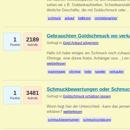
sehen wir z.B. Goldankaufstellen, Scheideanstalt
ähnliche Geschäfte, die mit Goldschmuck oder
schmuck
ankauf
heilbronn
vertriebspartner
Gebrauchten Goldschmuck wo verk
1
2189
Gefragt in
Gold Ankauf allgemein
Punkte
Aufrufe
Hallo ich habe einiges am Schmuck noch zuhause
Ohrringe, eine dünne Kette, Anhänger usw....) ei
weiterlesen
grammwage
ohrringe
kette
juwelier
verkaufen
Schmuckbewertungen oder Schmuc
1
3481
Gefragt in
Goldschmuck schätzen lassen
Punkte
Aufrufe
Worin liegt hier der Unterschied - kann das jeman
erklären?
weiterlesen
schmuckbewertungen
schmuckschätzung