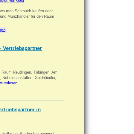
aufen von Gold
n wo man Schmuck kaufen oder
, und Münzhändler für den Raum
ngen
- Vertriebspartner
in Raum Reutlingen, Tübingen. Am
, Scheideanstalten, Goldhändler,
eiterlesen
triebspartner in
n Heilbronn. Am besten geeignet