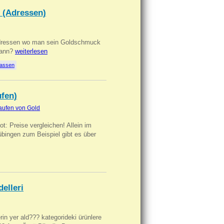
 (Adressen)
Adressen wo man sein Goldschmuck
kann?
weiterlesen
lassen
ufen)
aufen von Gold
t: Preise vergleichen! Allein im
übingen zum Beispiel gibt es über
delleri
ilerin yer ald??? kategorideki ürünlere