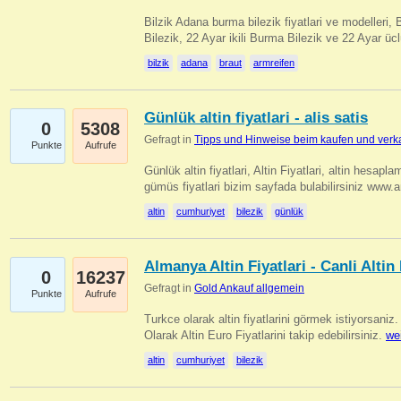
Bilzik Adana burma bilezik fiyatlari ve modelleri, 
Bilezik, 22 Ayar ikili Burma Bilezik ve 22 Ayar 
bilzik
adana
braut
armreifen
Günlük altin fiyatlari - alis satis
0
5308
Gefragt in
Tipps und Hinweise beim kaufen und verk
Punkte
Aufrufe
Günlük altin fiyatlari, Altin Fiyatlari, altin hesapla
gümüs fiyatlari bizim sayfada bulabilirsiniz www.
altin
cumhuriyet
bilezik
günlük
Almanya Altin Fiyatlari - Canli Altin F
0
16237
Gefragt in
Gold Ankauf allgemein
Punkte
Aufrufe
Turkce olarak altin fiyatlarini görmek istiyorsaniz.
Olarak Altin Euro Fiyatlarini takip edebilirsiniz.
we
altin
cumhuriyet
bilezik